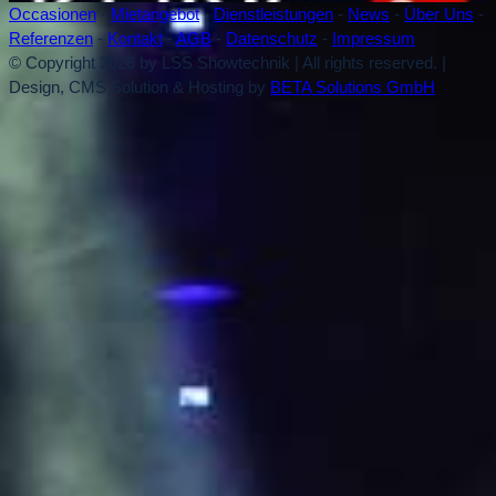
Occasionen
-
Mietangebot
-
Dienstleistungen
-
News
-
Über Uns
-
Referenzen
-
Kontakt
-
AGB
-
Datenschutz
-
Impressum
© Copyright 2026 by LSS Showtechnik | All rights reserved. |
Design, CMS Solution & Hosting by
BETA Solutions GmbH