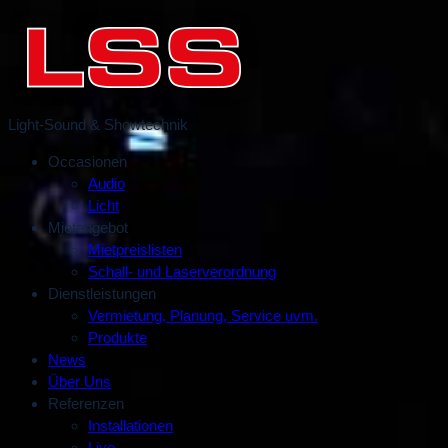
Light-Sound & Showtechnik
Occasionen
Audio
Licht
Mietangebot
Mietpreislisten
Schall- und Laserverordnung
Dienstleistungen
Vermietung, Planung, Service uvm.
Produkte
News
Über Uns
Referenzen
Installationen
Live