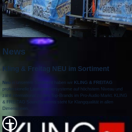
News
Kling & Freitag NEU im Sortiment
Neu
in unserem Sortiment haben wir
KLING & FREITAG
professionelle Lautsprechersysteme auf höchstem Niveau und
zählt international zu den Top-Brands im Pro-Audio Markt. KLING
& FREITAG SoundSystems steht für Klangqualität in allen
Dimensionen.