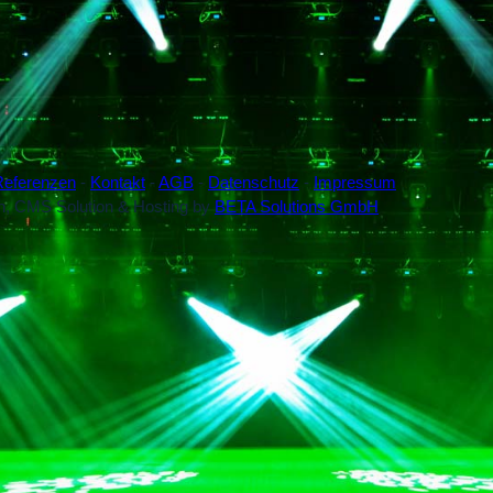
Referenzen
-
Kontakt
-
AGB
-
Datenschutz
-
Impressum
gn, CMS Solution & Hosting by
BETA Solutions GmbH