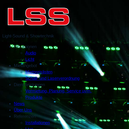
Light-Sound & Showtechnik
Occasionen
Audio
Licht
Mietangebot
Mietpreislisten
Schall- und Laserverordnung
Dienstleistungen
Vermietung, Planung, Service uvm.
Produkte
News
Über Uns
Referenzen
Installationen
Live