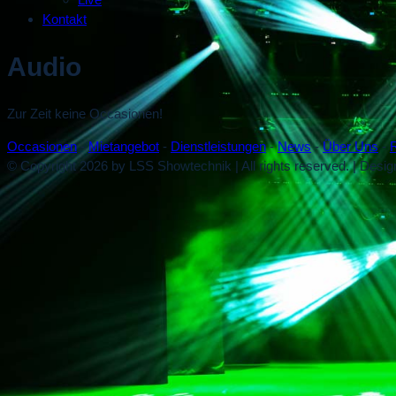
Kontakt
Audio
Zur Zeit keine Occasionen!
Occasionen
-
Mietangebot
-
Dienstleistungen
-
News
-
Über Uns
-
© Copyright 2026 by LSS Showtechnik | All rights reserved. | Desi